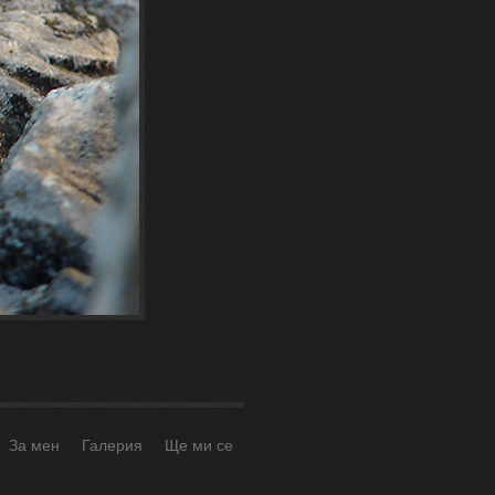
За мен
Галерия
Ще ми се