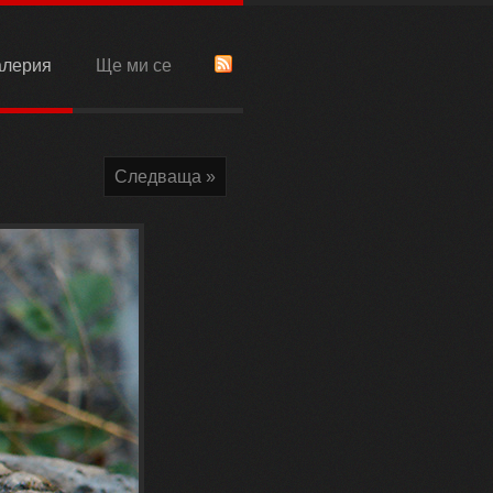
алерия
Ще ми се
Следваща »