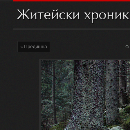
« Предишна
Сн