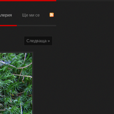
алерия
Ще ми се
Следваща »