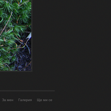
За мен
Галерия
Ще ми се