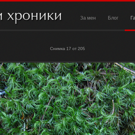
За мен
Блог
Г
Снимка 17 от 205