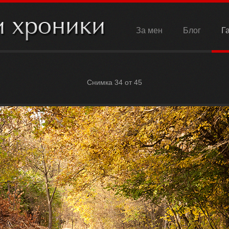
За мен
Блог
Г
Снимка 34 от 45