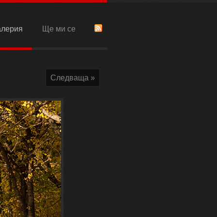
алерия
Ще ми се
Следваща »