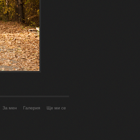
За мен
Галерия
Ще ми се