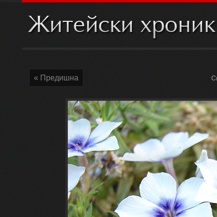
« Предишна
С