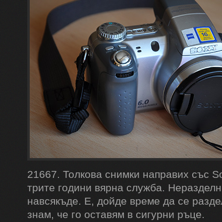
21667. Толкова снимки направих със So
трите години вярна служба. Неразделн
навсякъде. Е, дойде време да се разде
знам, че го оставям в сигурни ръце.