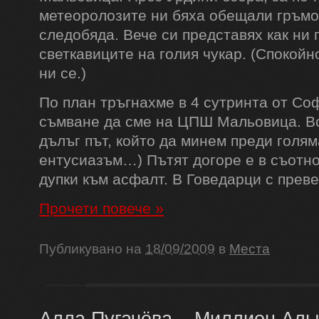
метеоролозите ни бяха обещали гръмо
следобяда. Вече си представях как ни
светкавиците на голия чукар. (Спокойн
ни се.)
По план тръгнахме в 4 сутринта от Соф
съмване да сме на ЦПШ Мальовица. Вс
дълъг път, който да минем преди голяма
ентусиазъм…) Пътят догоре е в съотн
дупки към асфалт. В Говедарци с преве
Прочети повече
»
Публикувано на
18/09/2009
в
Места
Алла Пугачёва – Миллион Алы