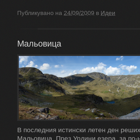
Публикувано на
24/09/2009
в
Идеи
Мальовица
В последния истински летен ден реших
Мальовица. През Урдини езера, за по-н