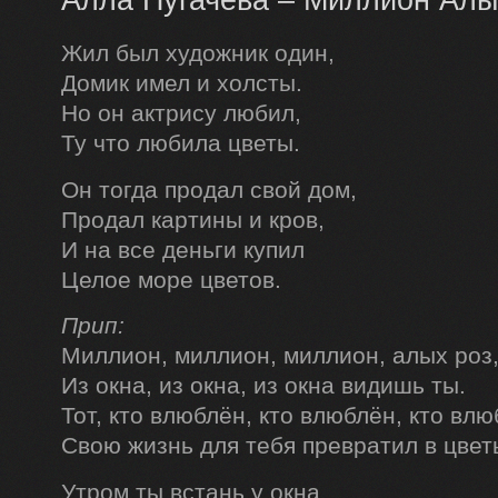
Жил был художник один,
Домик имел и холсты.
Но он актрису любил,
Ту что любила цветы.
Он тогда продал свой дом,
Продал картины и кров,
И на все деньги купил
Целое море цветов.
Прип:
Миллион, миллион, миллион, алых роз
Из окна, из окна, из окна видишь ты.
Тот, кто влюблён, кто влюблён, кто влю
Свою жизнь для тебя превратил в цвет
Утром ты встань у окна