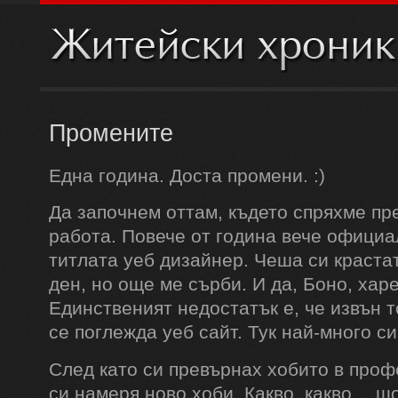
Промените
Една година. Доста промени. :)
Да започнем оттам, където спряхме пр
работа. Повече от година вече официа
титлата уеб дизайнер. Чеша си краста
ден, но още ме сърби. И да, Боно, харе
Единственият недостатък е, че извън 
се поглежда уеб сайт. Тук най-много си
След като си превърнах хобито в проф
си намеря ново хоби. Какво, какво… щ