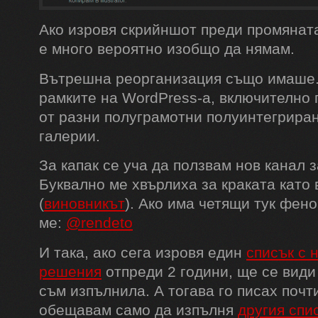
Ако изровя скрийншот преди промянат
е много вероятно изобщо да нямам.
Вътрешна реорганизация също имаше.
рамките на WordPress-а, включително 
от разни полуграмотни полуинтегрира
галерии.
За капак се уча да ползвам нов канал 
Буквално ме хвърлиха за краката като 
(
виновникът
). Ако има четящи тук фенов
ме:
@rendeto
И така, ако сега изровя един
списък с 
решения
отпреди 2 години, ще се види
съм изпълнила. А тогава го писах почт
обещавам само да изпълня
другия спи