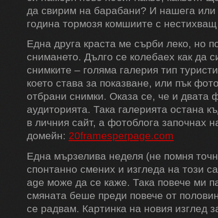
да свирим на барабани? И нашега или 
година тормозя комшиите с нестихващ
Една друга краста ме сърби леко, но п
снимането. Дълго се колебаех как да с
снимките – голяма галерия тип туристи
което става за показване, или пък фото
отбрани снимки. Оказа се, че и двата 
аудиторията. Така галерията остана къ
в личния сайт, а фотоблога започнах н
домейн:
20framesperpage.com
Една мързелива неделя (не помня точн
спонтанно смених и изгледа на този са
age може да се каже. Така повече ми п
смяната беше преди повече от половин
се радвам. Картинка на новия изглед з