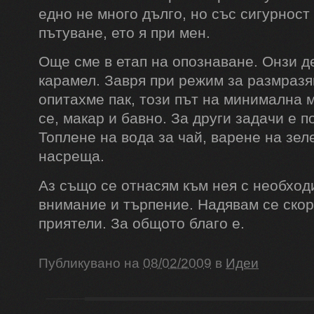
едно не много дълго, но със сигурност
пътуване, ето я при мен.
Още сме в етап на опознаване. Онзи д
карамел. Завря при режим за размраз
опитахме пак, този път на минимална 
се, макар и бавно. За други задачи е п
Топлене на вода за чай, варене на зел
насреща.
Аз също се отнасям към нея с необход
внимание и търпение. Надявам се скор
приятели. За общото благо е.
Публикувано на
08/02/2009
в
Идеи