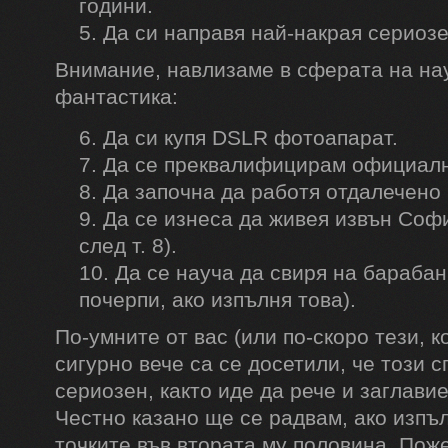
години.
Да си направя най-накрая сериозе
Внимание, навлизаме в сферата на на
фантастика:
Да си купя DSLR фотоапарат.
Да се преквалифицирам официалн
Да започна да работя отдалечено (
Да се изнеса да живея извън Соф
след т. 8).
Да се науча да свиря на барабан
почерпи, ако изпълня това).
По-умните от вас (или по-скоро тези, к
сигурно вече са се досетили, че този 
сериозен, както иде да рече и заглавие
Честно казано ще се радвам, ако изпъ
точките във втората му половина. Поже