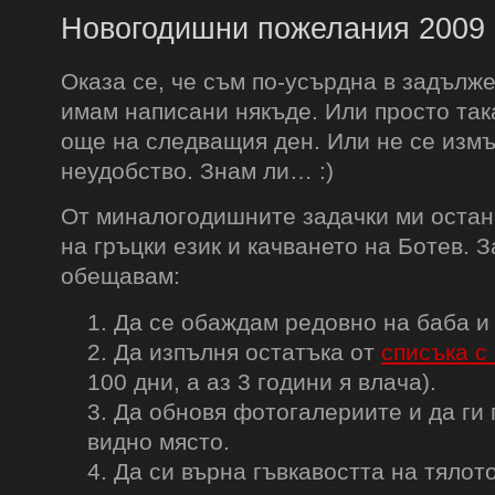
Новогодишни пожелания 2009
Оказа се, че съм по-усърдна в задълже
имам написани някъде. Или просто так
още на следващия ден. Или не се измъ
неудобство. Знам ли… :)
От миналогодишните задачки ми остан
на гръцки език и качването на Ботев. З
обещавам:
Да се обаждам редовно на баба и
Да изпълня остатъка от
списъка с
100 дни, а аз 3 години я влача).
Да обновя фотогалериите и да ги 
видно място.
Да си върна гъвкавостта на тялот