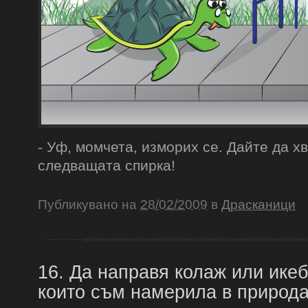
- Уф, момчета, изморих се. Дайте да х
следващата спирка!
Публикувано на
28/02/2009
в
Драсканици
16. Да направя колаж или икеб
които съм намерила в природа