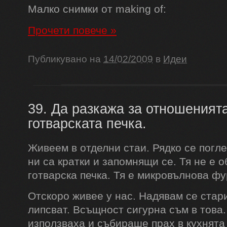
Малко снимки от making of:
Прочети повече
»
Публикувано на
14/02/2009
в
Идеи
39. Да разкажа за отношеният
готварската печка.
Живеем в отделни стаи. Рядко се пог
ни са кратки и запомнящи се. Тя не е 
готварска печка. Тя е микровълнова фу
Отскоро живее у нас. Надявам се стар
липсват. Всъщност сигурна съм в това.
използваха и събираше прах в кухнята 