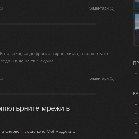
ки
Коментари (3)
Като спиш, си дефрагментираш диска, а съня е като
гледаш и да не ти е скучно.
ПР
ки
Коментари (3)
КА
мпютърните мрежи в
а на слоеве – също като OSI модела…