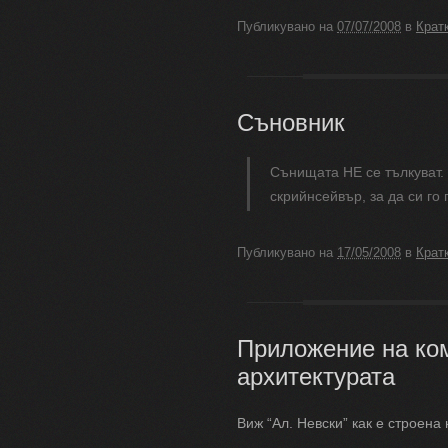
Публикувано на
07/07/2008
в
Крат
Съновник
Сънищата НЕ се тълкуват. 
скрийнсейвър, за да си го 
Публикувано на
17/05/2008
в
Крат
Приложение на ко
архитектурата
Виж “Ал. Невски” как е строен