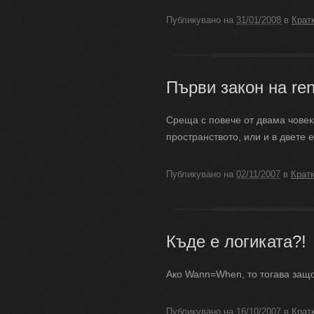
Публикувано на
31/01/2008
в
Крат
Първи закон на re
Среща с повече от двама човек
пространството, или и в двете
Публикувано на
02/11/2007
в
Крат
Къде е логиката?!
Ако Wann=When, то тогава за
Публикувано на
16/10/2007
в
Крат