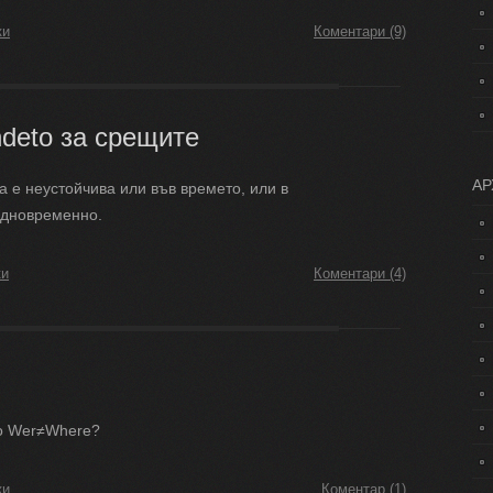
ки
Коментари (9)
ndeto за срещите
АР
а е неустойчива или във времето, или в
 едновременно.
ки
Коментари (4)
що Wer≠Where?
ки
Коментар (1)