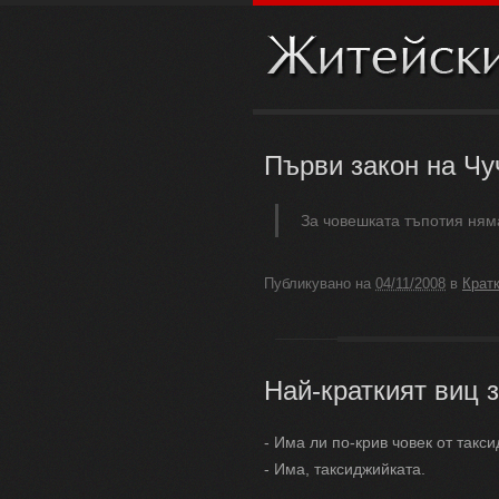
Първи закон на Чу
За човешката тъпотия ням
Публикувано на
04/11/2008
в
Крат
Най-краткият виц 
- Има ли по-крив човек от такс
- Има, таксиджийката.