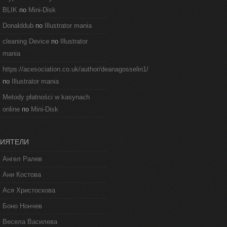
BLIK
по
Mini-Disk
Donalddub
по
Illustrator mania
cleaning Device
по
Illustrator
mania
https://acesociation.co.uk/author/deanagosselin1/
по
Illustrator mania
Metody płatności w kasynach
online
по
Mini-Disk
ИЯТЕЛИ
Ангел Ралев
Ани Костова
Ася Христоскова
Боно Нончев
Весела Василева