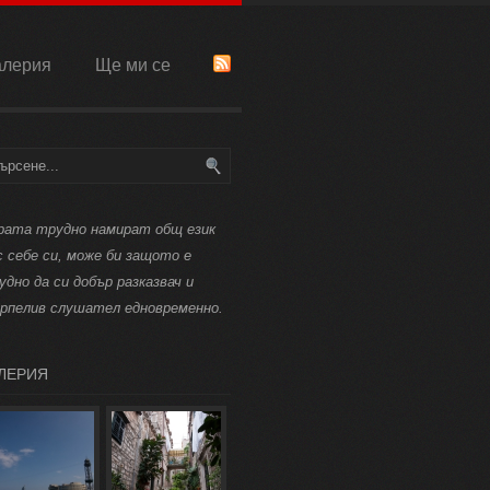
алерия
Ще ми се
рата трудно намират общ език
с себе си, може би защото е
удно да си добър разказвач и
рпелив слушател едновременно.
ЛЕРИЯ