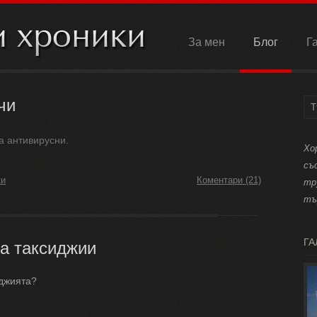
За мен
Блог
Г
чи
а антивирусни.
Хо
съ
ки
Коментари (21)
тр
тъ
ГА
за таксиджии
иджията?