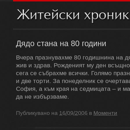
Дядо стана на 80 години
Вчера празнувахме 80 годишнина на дя
жив и здрав. Рожденият му ден всъщнос
сега се събрахме всички. Голямо празн
и две торти. За понеделник се очертав
София, а към края на седмицата – и ма
да не избързваме.
Публикувано на
16/09/2006
в
Моменти