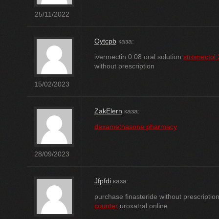
25/11/2022
Oytcpb
каза:
ivermectin 0.08 oral solution
stromectol
without prescription
15/02/2023
ZakElern
каза:
dexamethasone pharmacy
28/09/2023
Jfpfdi
каза:
purchase finasteride without prescriptio
counter
uroxatral online