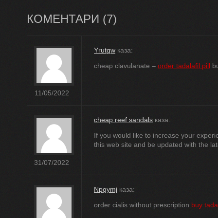
КОМЕНТАРИ (
7
)
Yrutgw
каза:
cheap clavulanate –
order tadalafil pill
bu
11/05/2022
cheap reef sandals
каза:
If you would like to increase your experi
this web site and be updated with the la
31/07/2022
Npgymj
каза:
order cialis without prescription
buy tadala