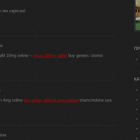
о ми харесва!
а:
ПР
afil 10mg online –
lyrica 150mg tablet
buy generic clomid
КА
:
in 4mg online
buy priligy without prescription
triamcinolone usa
аза: