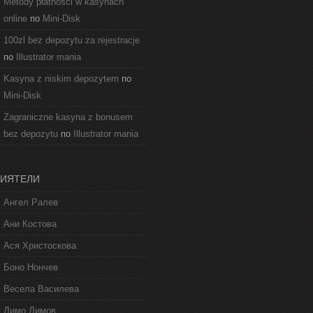
Metody płatności w kasynach
online
по
Mini-Disk
100zl bez depozytu za rejestracje
по
Illustrator mania
Kasyna z niskim depozytem
по
Mini-Disk
Zagraniczne kasyna z bonusem
bez depozytu
по
Illustrator mania
ИЯТЕЛИ
Ангел Ралев
Ани Костова
Ася Христоскова
Боно Нончев
Весела Василева
Димо Димов