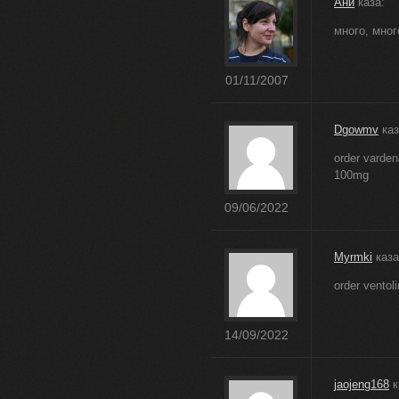
Ани
каза:
много, мног
01/11/2007
Dgowmv
каз
order varden
100mg
09/06/2022
Myrmki
каза
order ventol
14/09/2022
jaojeng168
к