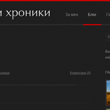
За мен
Блог
Г
Бъ
ко
ГА
каници
Коментари (4)