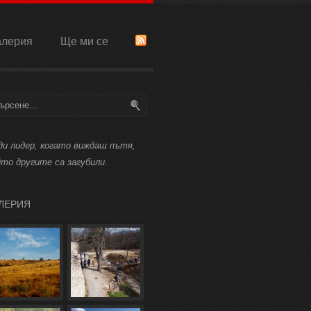
алерия
Ще ми се
ди лидер, когато виждаш пътя,
йто другите са загубили.
ЛЕРИЯ