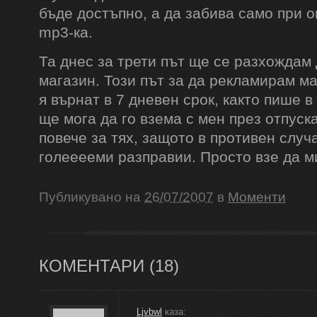
бъде достъпно, а да забива само при о
mp3-ка.
Та днес за трети път ще се разхождам
магазин. Този път за да рекламирам м
я върнат в 7 дневен срок, както пише в
ще мога да го взема с мен през отпуска
повече за тях, защото в противен случ
голееееми разправии. Просто взе да ми
Публикувано на
26/07/2007
в
Моменти
КОМЕНТАРИ (
18
)
Ljvbwl
каза: