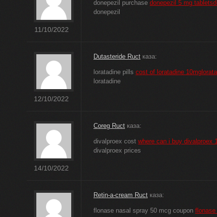
donepezil purchase
donepezil 5 mg tabletsd
donepezil
11/10/2022
Dutasteride Ruct
каза:
loratadine pills
cost of loratadine 10mglorat
loratadine
12/10/2022
Coreg Ruct
каза:
divalproex cost
where can i buy divalproex 
divalproex prices
14/10/2022
Retin-a-cream Ruct
каза:
flonase nasal spray 50 mcg coupon
flonase