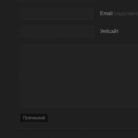
Email
(задължит
Уебсайт