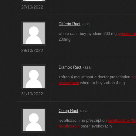
27/10/2022
Differin Ruct
каза:
where can i buy pyridium 200 mg
pyridium p
200mg
29/10/2022
Diamox Ruct
каза:
zofran 4 mg without a doctor prescription
zo
prescription
where to buy zofran 4 mg
31/10/2022
Coreg Ruct
каза:
levofloxacin no prescription
levofloxacin 75
levofloxacin
order levofloxacin