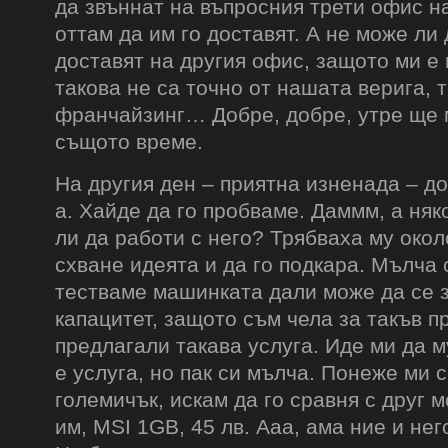
да звъннат на въпросния трети офис н
оттам да им го доставят. А не може ли 
доставят на другия офис, защото ми е 
такова не са точно от нашата верига, т
франчайзинг… Добре, добре, утре ще 
същото време.
На другия ден – приятна изненада – до
а. Хайде да го пробваме. Даммм, а няк
ли да работи с него? Трябваха му около
схване идеята и да го подкара. Мълча 
тестваме машинката дали може да се 
капацитет, защото съм чела за такъв п
предлагали такава услуга. Иде ми да м
е услуга, но пак си мълча. Понеже ми 
големичък, искам да го сравня с друг м
им, MSI 1GB, 45 лв. Ааа, ама ние и нег