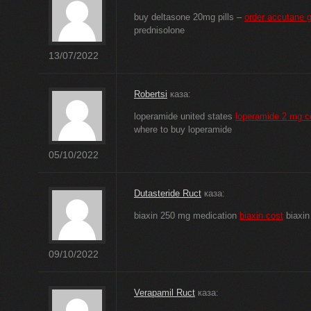
buy deltasone 20mg pills –
order accutane g
prednisolone
13/07/2022
Robertsi
каза:
loperamide united states
loperamide 2 mg c
where to buy loperamide
05/10/2022
Dutasteride Ruct
каза:
biaxin 250 mg medication
biaxin cost
biaxin
09/10/2022
Verapamil Ruct
каза: