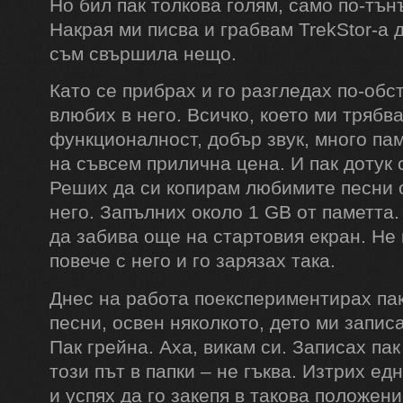
Но бил пак толкова голям, само по-тън
Накрая ми писва и грабвам TrekStor-a д
съм свършила нещо.
Като се прибрах и го разгледах по-обс
влюбих в него. Всичко, което ми трябв
функционалност, добър звук, много пам
на съвсем прилична цена. И пак дотук 
Реших да си копирам любимите песни 
него. Запълних около 1 GB от паметта
да забива още на стартовия екран. Не
повече с него и го зарязах така.
Днес на работа поекспериментирах пак
песни, освен няколкото, дето ми запис
Пак грейна. Аха, викам си. Записах пак
този път в папки – не гъква. Изтрих ед
и успях да го закепя в такова положен