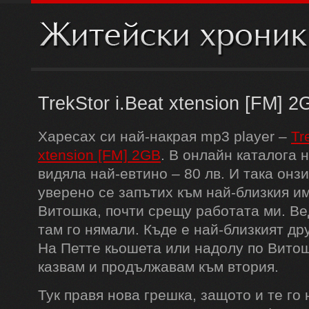
TrekStor i.Beat xtension [FM] 2
Харесах си най-накрая mp3 player –
Tr
xtension [FM] 2GB
. В онлайн каталога н
видяла най-евтино – 80 лв. И така онз
уверено се запътих към най-близкия им
Витошка, почти срещу работата ми. Ве
там го нямали. Къде е най-близкият др
На Петте кьошета или надолу по Витош
казвам и продължавам към втория.
Тук правя нова грешка, защото и те го