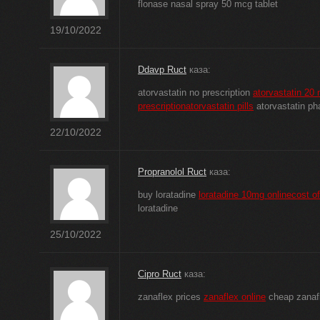
flonase nasal spray 50 mcg tablet
19/10/2022
Ddavp Ruct
каза:
atorvastatin no prescription
atorvastatin 20 
prescriptionatorvastatin pills
atorvastatin p
22/10/2022
Propranolol Ruct
каза:
buy loratadine
loratadine 10mg onlinecost of
loratadine
25/10/2022
Cipro Ruct
каза:
zanaflex prices
zanaflex online
cheap zanaf