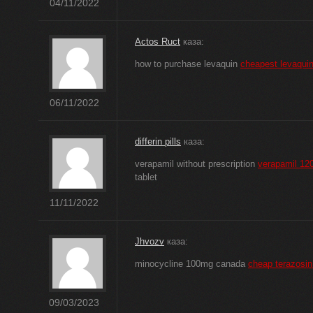
04/11/2022
Actos Ruct
каза:
how to purchase levaquin
cheapest levaqui
06/11/2022
differin pills
каза:
verapamil without prescription
verapamil 12
tablet
11/11/2022
Jhvozv
каза:
minocycline 100mg canada
cheap terazosi
09/03/2023